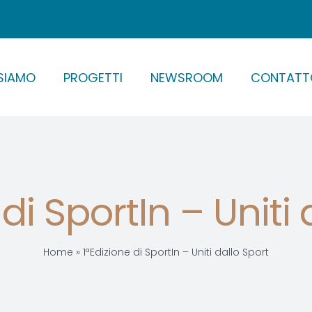
SIAMO
PROGETTI
NEWSROOM
CONTATT
 di SportIn – Uniti 
Home
»
1ªEdizione di SportIn – Uniti dallo Sport